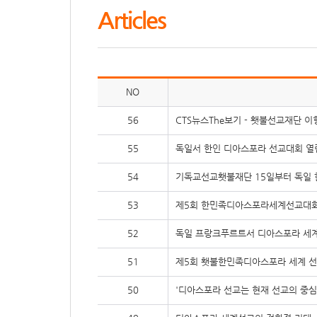
Articles
NO
56
CTS뉴스The보기 - 횃불선교재단 
55
독일서 한인 디아스포라 선교대회 열
54
기독교선교횃불재단 15일부터 독일
53
제5회 한민족디아스포라세계선교대
52
독일 프랑크푸르트서 디아스포라 세
51
제5회 횃불한민족디아스포라 세계 선
50
'디아스포라 선교는 현재 선교의 중심