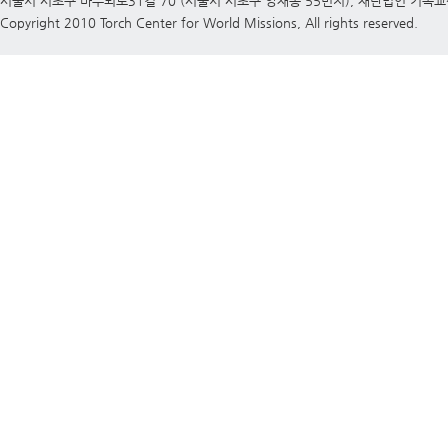
서울시 서초구 바우뫼로31길 70 (서울시 서초구 양재동 55번지), 재단법인 기독
Copyright 2010 Torch Center for World Missions, All rights reserved.