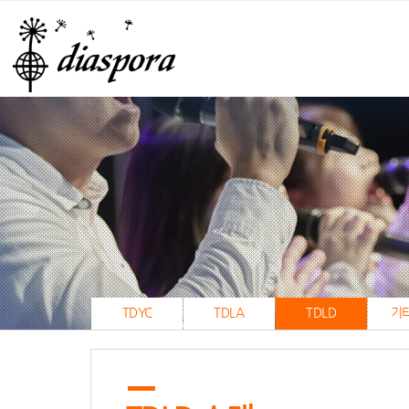
TDYC
TDLA
TDLD
기