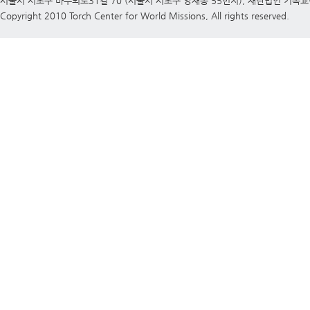
서울시 서초구 바우뫼로31길 70 (서울시 서초구 양재동 55번지), 재단법인 기독
Copyright 2010 Torch Center for World Missions, All rights reserved.