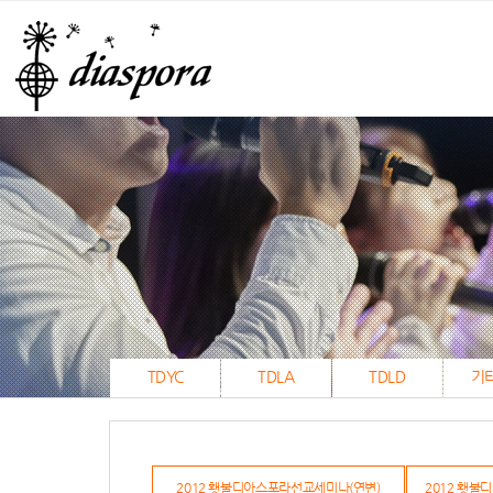
TDYC
TDLA
TDLD
기
2012 횃불디아스포라선교세미나(연변)
2012 횃