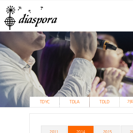
TDYC
TDLA
TDLD
기
2011
2014
2015
2