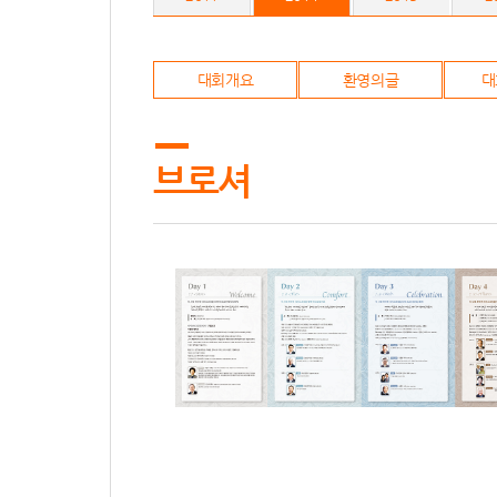
대회개요
환영의글
대
브로셔